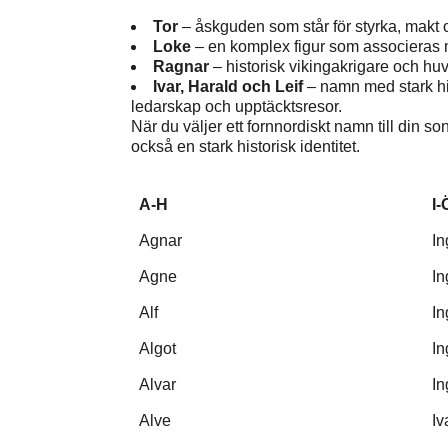
Tor
– åskguden som står för styrka, makt
Loke
– en komplex figur som associeras m
Ragnar
– historisk vikingakrigare och huv
Ivar, Harald och Leif
– namn med stark his
ledarskap och upptäcktsresor.
När du väljer ett fornnordiskt namn till din so
också en stark historisk identitet.
A-H
I-
Agnar
I
Agne
I
Alf
In
Algot
In
Alvar
In
Alve
Iv