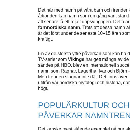
Det här med namn på våra barn och trender kr
årtionden kan namn som en gång varit starkt r
att senare få ett rejält uppsving igen. Detta ä
fornnordiska namn
. Trots att dessa namn all
är det först under de senaste 10–15 åren som 
kraftigt.
En av de största yttre påverkan som kan ha dr
TV-serier som
Vikings
har gett många av de 
sändes på HBO, blev en internationell succé 
namn som Ragnar, Lagertha, Ivar och Björn – 
Men trenden stannar inte där. Det finns även e
utifrån vår nordiska mytologi och historia, där
högt.
POPULÄRKULTUR OCH
PÅVERKAR NAMNTRE
Det kanske mest slående exemplet på hur akt