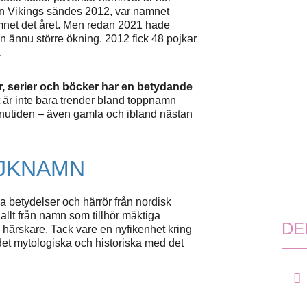
ien Vikings sändes 2012, var namnet
namnet det året. Men redan 2021 hade
 ännu större ökning. 2012 fick 48 pojkar
.
er, serier och böcker har en betydande
t är inte bara trender bland toppnamn
 nutiden – även gamla och ibland nästan
JKNAMN
a betydelser och härrör från nordisk
allt från namn som tillhör mäktiga
DE
 härskare. Tack vare en nyfikenhet kring
det mytologiska och historiska med det