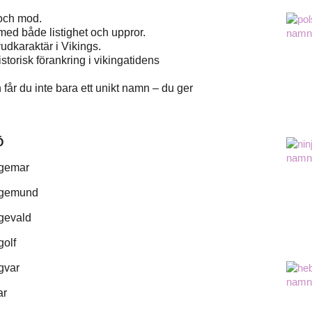
 och mod.
ed både listighet och uppror.
udkaraktär i Vikings.
torisk förankring i vikingatidens
n får du inte bara ett unikt namn – du ger
Ö
ngemar
ngemund
gevald
golf
gvar
ar