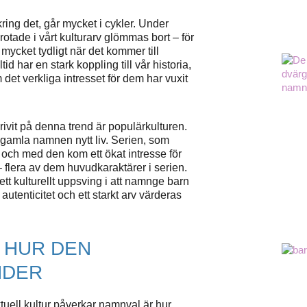
ing det, går mycket i cykler. Under
otade i vårt kulturarv glömmas bort – för
r mycket tydligt när det kommer till
tid har en stark koppling till vår historia,
det verkliga intresset för dem har vuxit
ivit på denna trend är populärkulturen.
gamla namnen nytt liv. Serien, som
och med den kom ett ökat intresse för
flera av dem huvudkaraktärer i serien.
tt kulturellt uppsving i att namnge barn
 autenticitet och ett starkt arv värderas
 HUR DEN
NDER
uell kultur påverkar namnval är hur