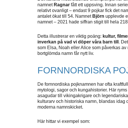
namnet
Ragnar
fått ett uppsving. Innan ser
relativt ovanligt – endast 9 pojkar fick det 
antalet ökat till 54. Namnet
Björn
upplevde en
namnet – 2021 hade siffran stigit till hela 218
Detta illustrerar en viktig poäng:
kultur, film
inverkan på vad vi döper våra barn till
. De
som Elsa, Noah eller Alice som påverkas av
bortglömda namn får nytt liv.
FORNNORDISKA PO
De fornnordiska pojknamnen har ofta kraftfull
mytologi, sagor och kungahistorier. Här ryms 
asagudar till vikingakrigare och legendariska
kulturarv och historiska namn, blandas idag 
moderna namnskicket.
Här hittar vi exempel som: