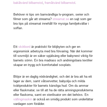
bakåtvänd bilbarnstol
,
framåtvänd bilbarnstol
.
Behöver ni tips om barnvändliga tv-program, serier och
filmer som går att streama?
streamat.se
en sajt som ger
bra tips på streamat innehåll för mysiga familjekvällar i
soffan.
Ett
skötbord
är praktiskt för blöjbyten och ger en
ergonomisk arbetsyta med bra förvaring. När det kommer
till sovmiljö är en säker spjälsäng eller babynest viktig för
barnets sömn. En bra madrass och andningsbara textilier
skapar en trygg och komfortabel sovplats.
Blöjor är en daglig nödvändighet, och det är bra att ha ett
lager av dem, samt våtservetter, babyolja och milda
tvättprodukter för barnets känsliga hud. Om du ammar
eller flaskmatar, se till att ha de rätta amningsprodukterna
eller flaskorna, samt en sterilisator om det behövs. En
vällingmaskin
är också en smidig produkt som underlättar
vardagen som förälder.