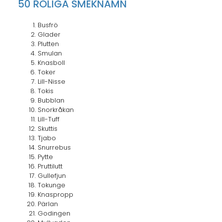
50 ROLIGA SMEKNAMN
Busfrö
Glader
Plutten
Smulan
Knasboll
Toker
Lill-Nisse
Tokis
Bubblan
Snorkråkan
Lill-Tuff
Skuttis
Tjabo
Snurrebus
Pytte
Pruttilutt
Gullefjun
Tokunge
Knaspropp
Pärlan
Godingen