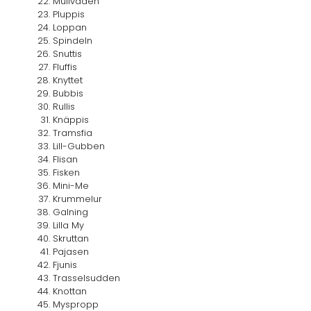
Mullvaden
Pluppis
Loppan
Spindeln
Snuttis
Fluffis
Knyttet
Bubbis
Rullis
Knäppis
Tramsfia
Lill-Gubben
Flisan
Fisken
Mini-Me
Krummelur
Galning
Lilla My
Skruttan
Pajasen
Fjunis
Trasselsudden
Knottan
Myspropp