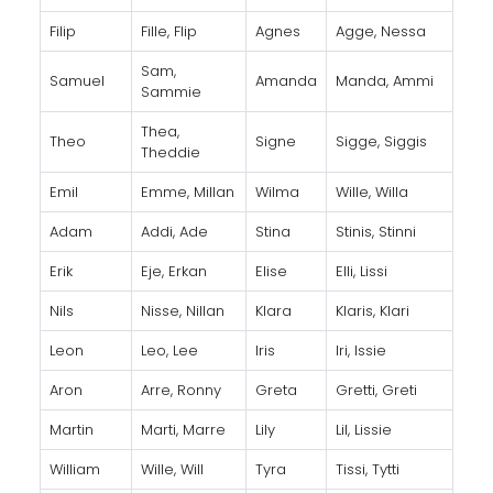
Filip
Fille, Flip
Agnes
Agge, Nessa
Sam,
Samuel
Amanda
Manda, Ammi
Sammie
Thea,
Theo
Signe
Sigge, Siggis
Theddie
Emil
Emme, Millan
Wilma
Wille, Willa
Adam
Addi, Ade
Stina
Stinis, Stinni
Erik
Eje, Erkan
Elise
Elli, Lissi
Nils
Nisse, Nillan
Klara
Klaris, Klari
Leon
Leo, Lee
Iris
Iri, Issie
Aron
Arre, Ronny
Greta
Gretti, Greti
Martin
Marti, Marre
Lily
Lil, Lissie
William
Wille, Will
Tyra
Tissi, Tytti