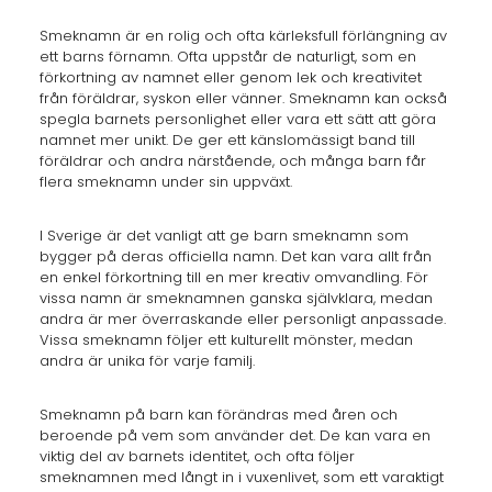
Smeknamn är en rolig och ofta kärleksfull förlängning av
ett barns förnamn. Ofta uppstår de naturligt, som en
förkortning av namnet eller genom lek och kreativitet
från föräldrar, syskon eller vänner. Smeknamn kan också
spegla barnets personlighet eller vara ett sätt att göra
namnet mer unikt. De ger ett känslomässigt band till
föräldrar och andra närstående, och många barn får
flera smeknamn under sin uppväxt.
I Sverige är det vanligt att ge barn smeknamn som
bygger på deras officiella namn. Det kan vara allt från
en enkel förkortning till en mer kreativ omvandling. För
vissa namn är smeknamnen ganska självklara, medan
andra är mer överraskande eller personligt anpassade.
Vissa smeknamn följer ett kulturellt mönster, medan
andra är unika för varje familj.
Smeknamn på barn kan förändras med åren och
beroende på vem som använder det. De kan vara en
viktig del av barnets identitet, och ofta följer
smeknamnen med långt in i vuxenlivet, som ett varaktigt