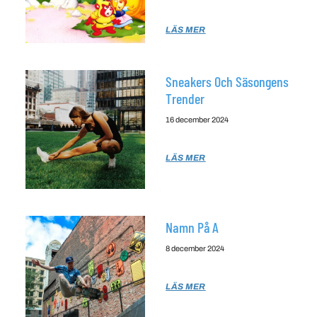
LÄS MER
Sneakers Och Säsongens
Trender
16 december 2024
LÄS MER
Namn På A
8 december 2024
LÄS MER