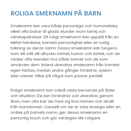
ROLIGA SMEKNAMN PÅ BARN
Smeknamn kan vara både personliga och humoristiska,
vilket ofta bidrar till glada stunder inom familj och
vänskapskretsar. Ett roligt smeknamn kan uppstå från en
lekfull händelse, barnets personlighet eller en lustig
tolkning av deras namn. Dessa smeknamn kan fungera
som ett sätt att uttrycka närhet, humor och kärlek, och de
väcker ofta leenden hos både barnet och de som
använder dem. Ibland utvecklas smeknamn från barnets
egen fantasi, medan andra gånger föräldrar, syskon
eller vänner hittar på något som passar perfekt.
Roliga smeknamn kan också växla beroende på ålder
och situation. De kan förändras och utvecklas genom
åren, men ofta bär de med sig fina minnen och skratt
från barndomen. Oavsett om de är söta, knasiga eller en
ordlek på barnets namn, ger dessa smeknamn en
personlig touch och gör vardagen lite roligare.