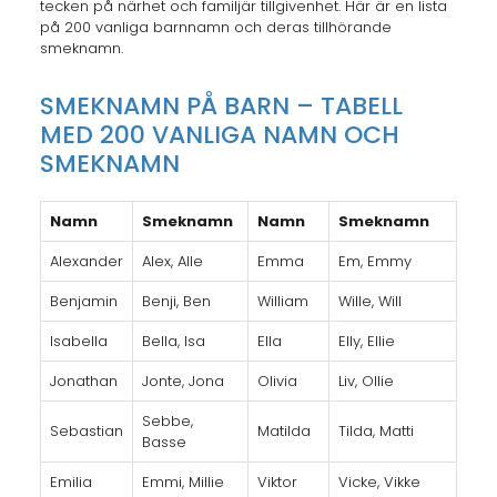
tecken på närhet och familjär tillgivenhet. Här är en lista
på 200 vanliga barnnamn och deras tillhörande
smeknamn.
SMEKNAMN PÅ BARN – TABELL
MED 200 VANLIGA NAMN OCH
SMEKNAMN
Namn
Smeknamn
Namn
Smeknamn
Alexander
Alex, Alle
Emma
Em, Emmy
Benjamin
Benji, Ben
William
Wille, Will
Isabella
Bella, Isa
Ella
Elly, Ellie
Jonathan
Jonte, Jona
Olivia
Liv, Ollie
Sebbe,
Sebastian
Matilda
Tilda, Matti
Basse
Emilia
Emmi, Millie
Viktor
Vicke, Vikke