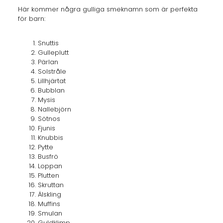
Här kommer några gulliga smeknamn som är perfekta
för barn:
Snuttis
Gulleplutt
Pärlan
Solstråle
Lillhjärtat
Bubblan
Mysis
Nallebjörn
Sötnos
Fjunis
Knubbis
Pytte
Busfrö
Loppan
Plutten
Skruttan
Älskling
Muffins
Smulan
Guldklimp