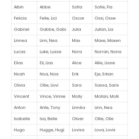
Albin
Abbe
Sofia
Sofie, Fia
Felicia
Felle, Lici
Oscar
Ossi, Osse
Gabriel
Gabbe, Gabi
Julia
Jullan, Lia
Linnea
Linn, Nea
Max
Maxe, Maxen
Lucas
Luke, Lusse
Nora
Norran, Nona
Elias
Eli, Lias
Alice
Allie, Lissie
Noah
Noa, Nois
Erik
Eje, Erkan
Olivia
Ollie, Livvi
Sara
Sassa, Saris
Vincent
Vince, Vinnie
Molly
Mollan, Molli
Anton
Ante, Tony
Linnéa
Linn, Nea
Isabelle
Isa, Belle
Oliver
Ollie, Olle
Hugo
Hugge, Hugi
Lovisa
Lova, Lovis