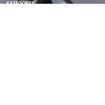
KATEGORIER
BARNVAGN
BILEN
FAMILJEN
KLÄDER
LEKSAKER
TEKNIK
TILL HEMMET
POPULÄRA GUIDER
FRAMÅTVÄND BILBARNSTOL
EL LÅDCYKEL
BEDSIDE CRIB
VÄLLINGMASKIN