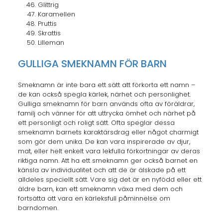
Glittrig
Karamellen
Pruttis
Skrattis
Lilleman
GULLIGA SMEKNAMN FÖR BARN
Smeknamn är inte bara ett sätt att förkorta ett namn –
de kan också spegla kärlek, närhet och personlighet.
Gulliga smeknamn för barn används ofta av föräldrar,
familj och vänner för att uttrycka ömhet och närhet på
ett personligt och roligt sätt. Ofta speglar dessa
smeknamn barnets karaktärsdrag eller något charmigt
som gör dem unika. De kan vara inspirerade av djur,
mat, eller helt enkelt vara lekfulla förkortningar av deras
riktiga namn. Att ha ett smeknamn ger också barnet en
känsla av individualitet och att de är älskade på ett
alldeles speciellt sätt. Vare sig det är en nyfödd eller ett
äldre barn, kan ett smeknamn växa med dem och
fortsätta att vara en kärleksfull påminnelse om
barndomen.