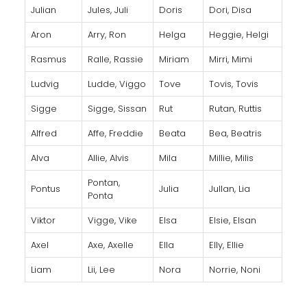
Julian
Jules, Juli
Doris
Dori, Disa
Aron
Arry, Ron
Helga
Heggie, Helgi
Rasmus
Ralle, Rassie
Miriam
Mirri, Mimi
Ludvig
Ludde, Viggo
Tove
Tovis, Tovis
Sigge
Sigge, Sissan
Rut
Rutan, Ruttis
Alfred
Affe, Freddie
Beata
Bea, Beatris
Alva
Allie, Alvis
Mila
Millie, Milis
Pontan,
Pontus
Julia
Jullan, Lia
Ponta
Viktor
Vigge, Vike
Elsa
Elsie, Elsan
Axel
Axe, Axelle
Ella
Elly, Ellie
Liam
Lii, Lee
Nora
Norrie, Noni