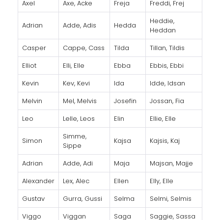
Axel
Axe, Acke
Freja
Freddi, Frej
Heddie,
Adrian
Adde, Adis
Hedda
Heddan
Casper
Cappe, Cass
Tilda
Tillan, Tildis
Elliot
Elli, Elle
Ebba
Ebbis, Ebbi
Kevin
Kev, Kevi
Ida
Idde, Idsan
Melvin
Mel, Melvis
Josefin
Jossan, Fia
Leo
Lelle, Leos
Elin
Ellie, Elle
Simme,
Simon
Kajsa
Kajsis, Kaj
Sippe
Adrian
Adde, Adi
Maja
Majsan, Majje
Alexander
Lex, Alec
Ellen
Elly, Elle
Gustav
Gurra, Gussi
Selma
Selmi, Selmis
Viggo
Viggan
Saga
Saggie, Sassa