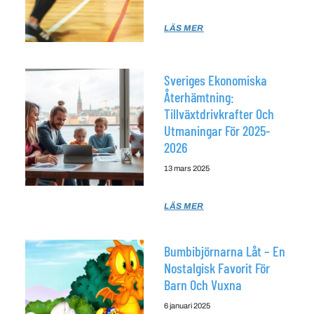
LÄS MER
Sveriges Ekonomiska
Återhämtning:
Tillväxtdrivkrafter Och
Utmaningar För 2025-
2026
13 mars 2025
LÄS MER
Bumbibjörnarna Låt – En
Nostalgisk Favorit För
Barn Och Vuxna
6 januari 2025