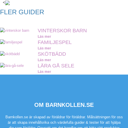
<
FLER GUIDER
VINTERSKOR BARN
Läs mer
FAMILJESPEL
Läs mer
SKÖTBÄDD
Läs mer
LÄRA GÅ SELE
Läs mer
OM BARNKOLLEN.SE
Barnkollen.se är skapad av föräldrar för föräldrar. Målsättningen för oss
är att skapa innehållsrika och värdefulla guider & tester för att hjälpa
dig som förälder. Oavsett om det handlar om att hitta rätt produkter