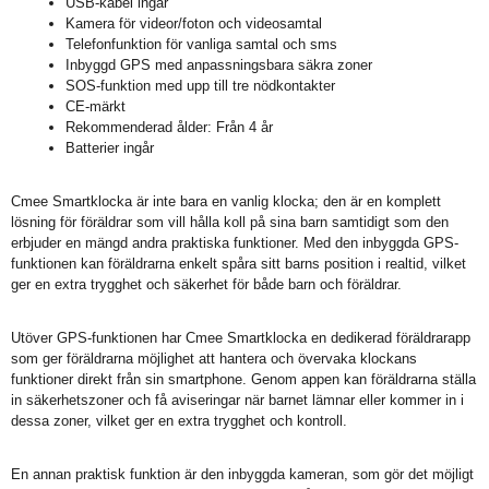
USB-kabel ingår
Kamera för videor/foton och videosamtal
Telefonfunktion för vanliga samtal och sms
Inbyggd GPS med anpassningsbara säkra zoner
SOS-funktion med upp till tre nödkontakter
CE-märkt
Rekommenderad ålder: Från 4 år
Batterier ingår
Cmee Smartklocka är inte bara en vanlig klocka; den är en komplett
lösning för föräldrar som vill hålla koll på sina barn samtidigt som den
erbjuder en mängd andra praktiska funktioner. Med den inbyggda GPS-
funktionen kan föräldrarna enkelt spåra sitt barns position i realtid, vilket
ger en extra trygghet och säkerhet för både barn och föräldrar.
Utöver GPS-funktionen har Cmee Smartklocka en dedikerad föräldrarapp
som ger föräldrarna möjlighet att hantera och övervaka klockans
funktioner direkt från sin smartphone. Genom appen kan föräldrarna ställa
in säkerhetszoner och få aviseringar när barnet lämnar eller kommer in i
dessa zoner, vilket ger en extra trygghet och kontroll.
En annan praktisk funktion är den inbyggda kameran, som gör det möjligt