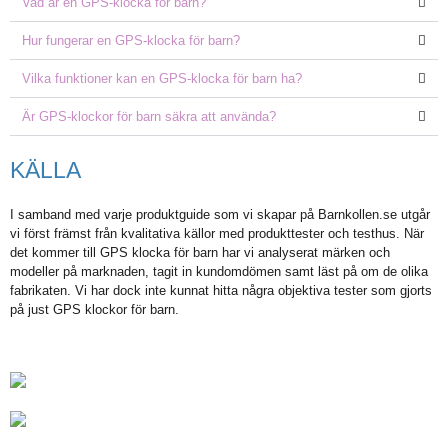
Vad är en GPS-klocka för barn?
Hur fungerar en GPS-klocka för barn?
Vilka funktioner kan en GPS-klocka för barn ha?
Är GPS-klockor för barn säkra att använda?
KÄLLA
I samband med varje produktguide som vi skapar på Barnkollen.se utgår
vi först främst från kvalitativa källor med produkttester och testhus. När
det kommer till GPS klocka för barn har vi analyserat märken och
modeller på marknaden, tagit in kundomdömen samt läst på om de olika
fabrikaten. Vi har dock inte kunnat hitta några objektiva tester som gjorts
på just GPS klockor för barn.