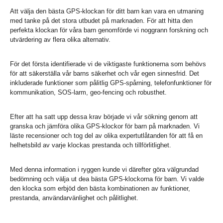
Att välja den bästa GPS-klockan för ditt barn kan vara en utmaning
med tanke på det stora utbudet på marknaden. För att hitta den
perfekta klockan för våra barn genomförde vi noggrann forskning och
utvärdering av flera olika alternativ.
För det första identifierade vi de viktigaste funktionerna som behövs
för att säkerställa vår barns säkerhet och vår egen sinnesfrid. Det
inkluderade funktioner som pålitlig GPS-spårning, telefonfunktioner för
kommunikation, SOS-larm, geo-fencing och robusthet.
Efter att ha satt upp dessa krav började vi vår sökning genom att
granska och jämföra olika GPS-klockor för barn på marknaden. Vi
läste recensioner och tog del av olika expertutlåtanden för att få en
helhetsbild av varje klockas prestanda och tillförlitlighet.
Med denna information i ryggen kunde vi därefter göra välgrundad
bedömning och välja ut dea bästa GPS-klockorna för barn. Vi valde
den klocka som erbjöd den bästa kombinationen av funktioner,
prestanda, användarvänlighet och pålitlighet.