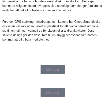
för barnet att ta foton och videosamtal direkt från klockan. Detta ger
barnet en rolig och interaktiv upplevelse samtidigt som det ger föräldrarna
möjlighet att hålla kontakten och se vad barnet gör.
Förutom GPS-spårning, föräldrarapp och kamera har Cmee Smartklocka
också en väckarklocka, vilket är praktiskt för att hjälpa barnet att hålla
sig till en rutin och vakna i tid för skolan eller andra aktiviteter. Dess
stilrena design gör den dessutom till en snygg accessoar som barnen
kommer att vilja bära med stolthet.
Se pris
Se pris