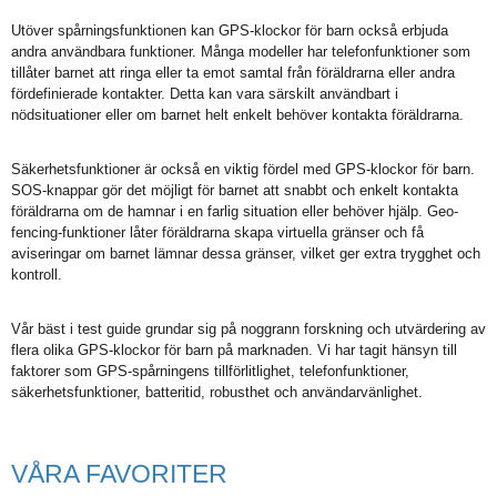
Utöver spårningsfunktionen kan GPS-klockor för barn också erbjuda
andra användbara funktioner. Många modeller har telefonfunktioner som
tillåter barnet att ringa eller ta emot samtal från föräldrarna eller andra
fördefinierade kontakter. Detta kan vara särskilt användbart i
nödsituationer eller om barnet helt enkelt behöver kontakta föräldrarna.
Säkerhetsfunktioner är också en viktig fördel med GPS-klockor för barn.
SOS-knappar gör det möjligt för barnet att snabbt och enkelt kontakta
föräldrarna om de hamnar i en farlig situation eller behöver hjälp. Geo-
fencing-funktioner låter föräldrarna skapa virtuella gränser och få
aviseringar om barnet lämnar dessa gränser, vilket ger extra trygghet och
kontroll.
Vår bäst i test guide grundar sig på noggrann forskning och utvärdering av
flera olika GPS-klockor för barn på marknaden. Vi har tagit hänsyn till
faktorer som GPS-spårningens tillförlitlighet, telefonfunktioner,
säkerhetsfunktioner, batteritid, robusthet och användarvänlighet.
VÅRA FAVORITER