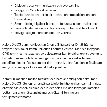
Erbjuder trygg kommunikation och övervakning
Inbyggd GPS och säkra zoner
Telefonfunktionen möjliggör samtal, chattmeddelanden och
bildsändning
Smart skolläge hjälper barnet att fokusera under studietiden
Dess robusta design gör den lämplig för barns aktiva livsstil.
Inbyggd stegräknare och stöd för GoPlay
Xplora XGO3 barnmobilklockan är en pålitlig partner för att främja
trygghet och säker kommunikation i barnets vardag. Med sin inbyggda
GPS-teknik och skapandet av säkra zoner kan föräldrar enkelt övervaka
barnets rörelser och få aviseringar när de kommer in eller lämnar
specifika platser. Dessutom ger den interaktiva kartfunktionen föräldrarna
en tydlig visning av klockans aktuella position.
Kommunikationen mellan föräldrar och barn är smidig och enkel med
Xplora XGO3. Genom att använda telefonfunktionen kan samtal ringas,
chattmeddelanden skickas och bilder delas via den inbyggda kameran.
Detta främjar en nära anslutning och ökar tilliten mellan
familjemedlemmarna.