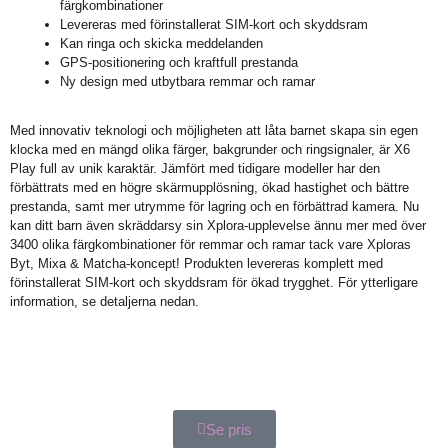
färgkombinationer
Levereras med förinstallerat SIM-kort och skyddsram
Kan ringa och skicka meddelanden
GPS-positionering och kraftfull prestanda
Ny design med utbytbara remmar och ramar
Med innovativ teknologi och möjligheten att låta barnet skapa sin egen
klocka med en mängd olika färger, bakgrunder och ringsignaler, är X6
Play full av unik karaktär. Jämfört med tidigare modeller har den
förbättrats med en högre skärmupplösning, ökad hastighet och bättre
prestanda, samt mer utrymme för lagring och en förbättrad kamera. Nu
kan ditt barn även skräddarsy sin Xplora-upplevelse ännu mer med över
3400 olika färgkombinationer för remmar och ramar tack vare Xploras
Byt, Mixa & Matcha-koncept! Produkten levereras komplett med
förinstallerat SIM-kort och skyddsram för ökad trygghet. För ytterligare
information, se detaljerna nedan.
Se pris