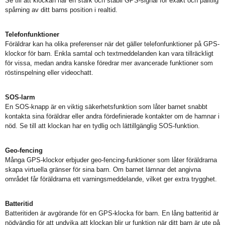
Se till att klockan har en stark och stabil GPS-signal för exakt och pålitlig
spårning av ditt barns position i realtid.
Telefonfunktioner
Föräldrar kan ha olika preferenser när det gäller telefonfunktioner på GPS-
klockor för barn. Enkla samtal och textmeddelanden kan vara tillräckligt
för vissa, medan andra kanske föredrar mer avancerade funktioner som
röstinspelning eller videochatt.
SOS-larm
En SOS-knapp är en viktig säkerhetsfunktion som låter barnet snabbt
kontakta sina föräldrar eller andra fördefinierade kontakter om de hamnar i
nöd. Se till att klockan har en tydlig och lättillgänglig SOS-funktion.
Geo-fencing
Många GPS-klockor erbjuder geo-fencing-funktioner som låter föräldrarna
skapa virtuella gränser för sina barn. Om barnet lämnar det angivna
området får föräldrarna ett varningsmeddelande, vilket ger extra trygghet.
Batteritid
Batteritiden är avgörande för en GPS-klocka för barn. En lång batteritid är
nödvändig för att undvika att klockan blir ur funktion när ditt barn är ute på