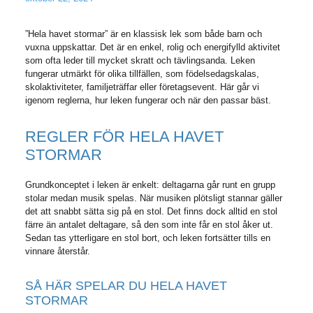
”Hela havet stormar” är en klassisk lek som både barn och
vuxna uppskattar. Det är en enkel, rolig och energifylld aktivitet
som ofta leder till mycket skratt och tävlingsanda. Leken
fungerar utmärkt för olika tillfällen, som födelsedagskalas,
skolaktiviteter, familjeträffar eller företagsevent. Här går vi
igenom reglerna, hur leken fungerar och när den passar bäst.
REGLER FÖR HELA HAVET
STORMAR
Grundkonceptet i leken är enkelt: deltagarna går runt en grupp
stolar medan musik spelas. När musiken plötsligt stannar gäller
det att snabbt sätta sig på en stol. Det finns dock alltid en stol
färre än antalet deltagare, så den som inte får en stol åker ut.
Sedan tas ytterligare en stol bort, och leken fortsätter tills en
vinnare återstår.
SÅ HÄR SPELAR DU HELA HAVET
STORMAR