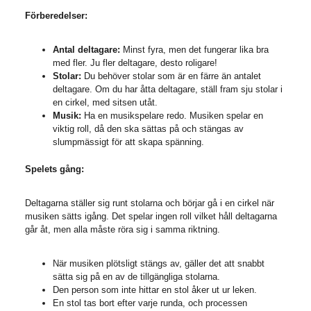
Förberedelser:
Antal deltagare:
Minst fyra, men det fungerar lika bra
med fler. Ju fler deltagare, desto roligare!
Stolar:
Du behöver stolar som är en färre än antalet
deltagare. Om du har åtta deltagare, ställ fram sju stolar i
en cirkel, med sitsen utåt.
Musik:
Ha en musikspelare redo. Musiken spelar en
viktig roll, då den ska sättas på och stängas av
slumpmässigt för att skapa spänning.
Spelets gång:
Deltagarna ställer sig runt stolarna och börjar gå i en cirkel när
musiken sätts igång. Det spelar ingen roll vilket håll deltagarna
går åt, men alla måste röra sig i samma riktning.
När musiken plötsligt stängs av, gäller det att snabbt
sätta sig på en av de tillgängliga stolarna.
Den person som inte hittar en stol åker ut ur leken.
En stol tas bort efter varje runda, och processen