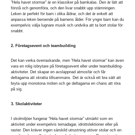
”Hela havet stormar” är en klassiker på barnkalas. Den är lätt att
förstå och genomföra, och den livar snabbt upp stämningen.
Leken är perfekt för barn i olika åldrar, och det är enkelt att
anpassa leken beroende på barnens ålder. För yngre barn kan du
exempelvis välja lugnare musik och undvika att ta bort stolar för
snabbt.
2. Företagsevent och teambuilding
Det kan verka överraskande, men ”Hela havet stormar” kan även
vara en rolig isbrytare på företagsevent eller under teambuilding-
aktiviteter. Det skapar en avslappnad atmosfär och får
deltagarna att skratta tillsammans. Det är också ett bra sätt att
bryta upp monotona möten och ge deltagarna en chans att röra
på sig.
3. Skolaktiviteter
I skolmiljöer fungerar ”Hela havet stormar” utmärkt som en
aktivitet under exempelvis temadagar, idrottslektioner eller på
raster. Den kräver ingen särskild utrustning utöver stolar och en