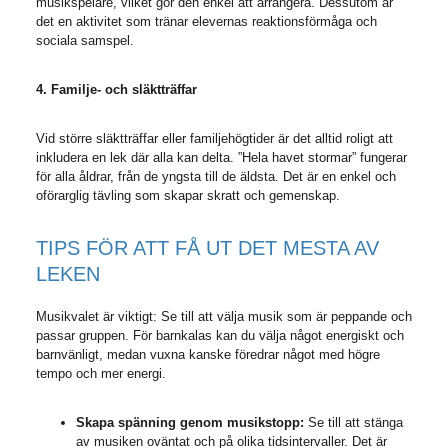
musikspelare, vilket gör den enkel att arrangera. Dessutom är
det en aktivitet som tränar elevernas reaktionsförmåga och
sociala samspel.
4. Familje- och släktträffar
Vid större släktträffar eller familjehögtider är det alltid roligt att
inkludera en lek där alla kan delta. ”Hela havet stormar” fungerar
för alla åldrar, från de yngsta till de äldsta. Det är en enkel och
oförarglig tävling som skapar skratt och gemenskap.
TIPS FÖR ATT FÅ UT DET MESTA AV
LEKEN
Musikvalet är viktigt: Se till att välja musik som är peppande och
passar gruppen. För barnkalas kan du välja något energiskt och
barnvänligt, medan vuxna kanske föredrar något med högre
tempo och mer energi.
Skapa spänning genom musikstopp:
Se till att stänga
av musiken oväntat och på olika tidsintervaller. Det är