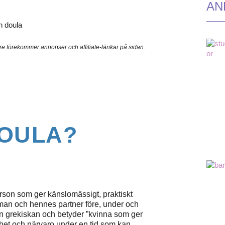
AN
are förekommer annonser och affiliate-länkar på sidan.
DOULA?
erson som ger känslomässigt, praktiskt
mman och hennes partner före, under och
ån grekiskan och betyder ”kvinna som ger
ghet och närvaro under en tid som kan