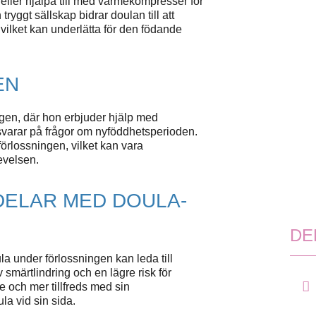
eller hjälpa till med värmekompresser för
tryggt sällskap bidrar doulan till att
vilket kan underlätta för den födande
EN
ingen, där hon erbjuder hjälp med
svarar på frågor om nyföddhetsperioden.
förlossningen, vilket kan vara
levelsen.
DELAR MED DOULA-
DE
ula under förlossningen kan leda till
smärtlindring och en lägre risk för
e och mer tillfreds med sin
la vid sin sida.