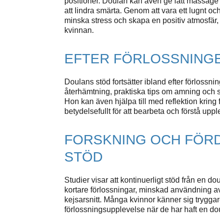
positioner. Doulan kan även ge lätt massage 
att lindra smärta. Genom att vara ett lugnt och 
minska stress och skapa en positiv atmosfär, 
kvinnan.
EFTER FÖRLOSSNING
Doulans stöd fortsätter ibland efter förlossn
återhämtning, praktiska tips om amning och 
Hon kan även hjälpa till med reflektion kring 
betydelsefullt för att bearbeta och förstå upp
FORSKNING OCH FÖR
STÖD
Studier visar att kontinuerligt stöd från en do
kortare förlossningar, minskad användning av 
kejsarsnitt. Många kvinnor känner sig tryggar
förlossningsupplevelse när de har haft en dou