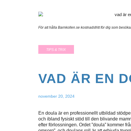
För att hålla Barnkollen.se kostnadsfritt för dig som besök
TIPS & TRIX
VAD ÄR EN 
november 20, 2024
En doula är en professionellt utbildad stödp
och ibland fysiskt stöd till den blivande ma
efter förlossningen. Ordet ”doula” kommer fr
omsorg”, och doulans roll är att erbjuda tryg