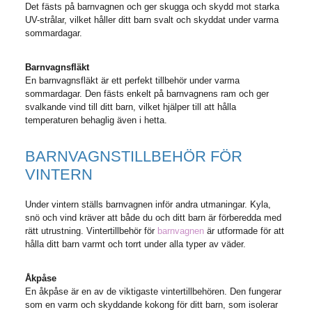
Det fästs på barnvagnen och ger skugga och skydd mot starka
UV-strålar, vilket håller ditt barn svalt och skyddat under varma
sommardagar.
Barnvagnsfläkt
En barnvagnsfläkt är ett perfekt tillbehör under varma
sommardagar. Den fästs enkelt på barnvagnens ram och ger
svalkande vind till ditt barn, vilket hjälper till att hålla
temperaturen behaglig även i hetta.
BARNVAGNSTILLBEHÖR FÖR
VINTERN
Under vintern ställs barnvagnen inför andra utmaningar. Kyla,
snö och vind kräver att både du och ditt barn är förberedda med
rätt utrustning. Vintertillbehör för
barnvagnen
är utformade för att
hålla ditt barn varmt och torrt under alla typer av väder.
Åkpåse
En åkpåse är en av de viktigaste vintertillbehören. Den fungerar
som en varm och skyddande kokong för ditt barn, som isolerar