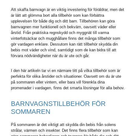
Att skaffa barnvagn är en viktig investering för föräldrar, men det
är lätt att glömma bort alla tillbehör som kan förbättra
upplevelsen för både dig och ditt barn. Tillbehören kan göra
barnvagnen mer funktionell och bekväm, oavsett väder eller
årstid. Från praktiska regnskydd och myggnät till varma
vinterfotsäckar och mugghållare finns det många tillbehör som
gör vardagen enklare. Dessutom kan rätt tillbehör skydda din
bebis mot väder och vind, samtidigt som de kan bidra till att
förvara nödvändigheter när du är ute och går.
I den här artikeln tar vi en närmare titt på vilka tillbehör som är
perfekta för olika årstider och situationer. Oavsett om du är ute
på sommaren eller vintern, eller bara vill förenkla dina
promenader i vardagen, finns det smarta lösningar för alla behov.
BARNVAGNSTILLBEHÖR FÖR
SOMMAREN
På sommaren är det viktigt att skydda din bebis från solens
strålar, värmen och insekter. Det finns flera tillbehör som kan