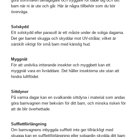
göra sommaren behagligare och tryggare för både dig och ditt
barn när ni är ute och går. Här är några tillbehör som du bör
överväga.
Solskydd
Ett solskydd eller parasoll är ett måste under de soliga dagarna.
Det ger barnet skugga och skyddar mot UV-strålar, vilket är
särskilt viktigt för små barn med känslig hud.
Myggnät
För att undvika irriterande insekter och myggbett kan ett
myggnät vara en livräddare. Det håller insekterna ute utan att
hindra luftflödet.
Sittdynor
På varma dagar kan en svalkande sittdyna i material som andas
göra barnvagnen mer bekväm för ditt barn, och minska risken för
att de blir överhettade.
Sufflettförlängning
Om barnvagnens inbyggda sufflett inte ger tillräckligt med
skugga kan en sufflettförlängning eller solgardin skydda ditt barn