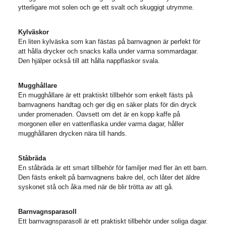
ytterligare mot solen och ge ett svalt och skuggigt utrymme.
Kylväskor
En liten kylväska som kan fästas på barnvagnen är perfekt för
att hålla drycker och snacks kalla under varma sommardagar.
Den hjälper också till att hålla nappflaskor svala.
Mugghållare
En mugghållare är ett praktiskt tillbehör som enkelt fästs på
barnvagnens handtag och ger dig en säker plats för din dryck
under promenaden. Oavsett om det är en kopp kaffe på
morgonen eller en vattenflaska under varma dagar, håller
mugghållaren drycken nära till hands.
Ståbräda
En ståbräda är ett smart tillbehör för familjer med fler än ett barn.
Den fästs enkelt på barnvagnens bakre del, och låter det äldre
syskonet stå och åka med när de blir trötta av att gå.
Barnvagnsparasoll
Ett barnvagnsparasoll är ett praktiskt tillbehör under soliga dagar.