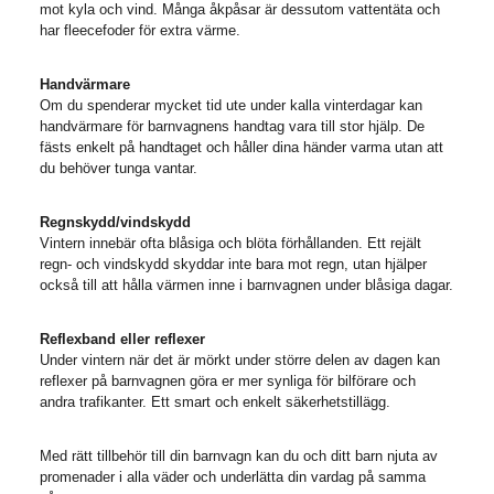
mot kyla och vind. Många åkpåsar är dessutom vattentäta och
har fleecefoder för extra värme.
Handvärmare
Om du spenderar mycket tid ute under kalla vinterdagar kan
handvärmare för barnvagnens handtag vara till stor hjälp. De
fästs enkelt på handtaget och håller dina händer varma utan att
du behöver tunga vantar.
Regnskydd/vindskydd
Vintern innebär ofta blåsiga och blöta förhållanden. Ett rejält
regn- och vindskydd skyddar inte bara mot regn, utan hjälper
också till att hålla värmen inne i barnvagnen under blåsiga dagar.
Reflexband eller reflexer
Under vintern när det är mörkt under större delen av dagen kan
reflexer på barnvagnen göra er mer synliga för bilförare och
andra trafikanter. Ett smart och enkelt säkerhetstillägg.
Med rätt tillbehör till din barnvagn kan du och ditt barn njuta av
promenader i alla väder och underlätta din vardag på samma